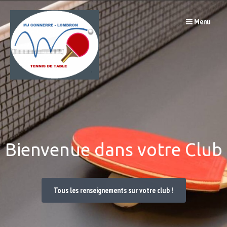
Passer
Menu
au
contenu
Bienvenue dans votre Club
Tous les renseignements sur votre club !