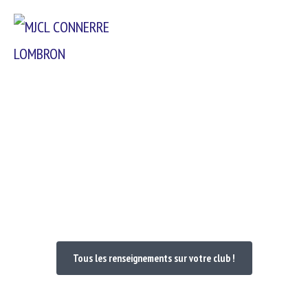
Passer
Menu
au
contenu
Bienvenue dans votre Club
Tous les renseignements sur votre club !