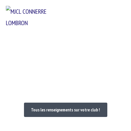
Passer
Menu
au
contenu
Bienvenue dans votre Club
Tous les renseignements sur votre club !