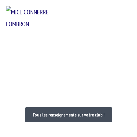
Passer
Menu
au
contenu
Bienvenue dans votre Club
Tous les renseignements sur votre club !