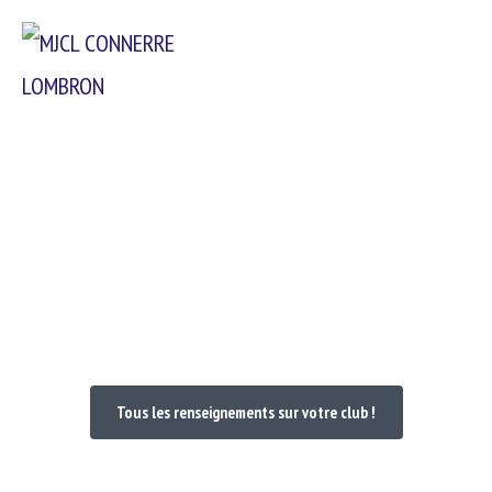
Passer
Menu
au
contenu
Bienvenue dans votre Club
Tous les renseignements sur votre club !