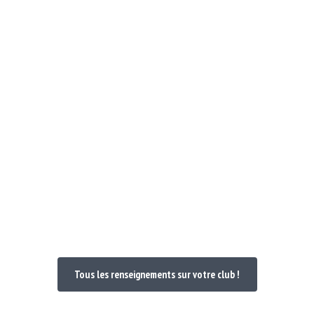
Notre Club
Poules et Doc 24-25
Nos maillo
venue dans votre
Tous les renseignements sur votre club !