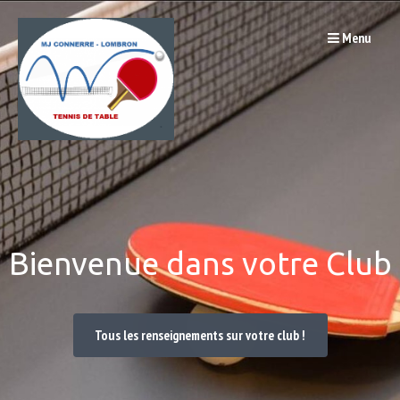
Passer
Menu
au
contenu
Bienvenue dans votre Club
Tous les renseignements sur votre club !