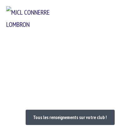
Passer
Menu
au
contenu
Bienvenue dans votre Club
Tous les renseignements sur votre club !