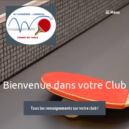
Passer
Menu
au
contenu
Bienvenue dans votre Club
Tous les renseignements sur votre club !