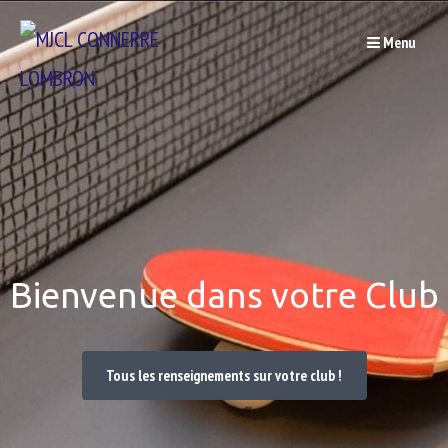
Passer
Menu
au
contenu
Bienvenue dans votre Club
Tous les renseignements sur votre club !