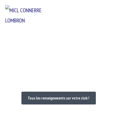
Passer
Menu
au
contenu
Bienvenue dans votre Club
Tous les renseignements sur votre club !