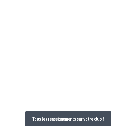
Notre Club
Poules et Doc 24-25
Nos maillo
venue dans votre
Tous les renseignements sur votre club !