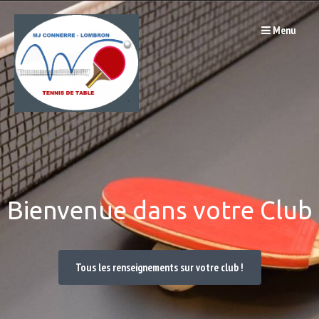
Passer
Menu
au
contenu
Bienvenue dans votre Club
Tous les renseignements sur votre club !