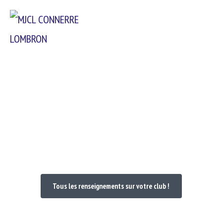
Passer
Menu
au
contenu
Bienvenue dans votre Club
Tous les renseignements sur votre club !