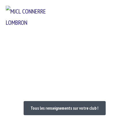
Passer
Menu
au
contenu
Bienvenue dans votre Club
Tous les renseignements sur votre club !