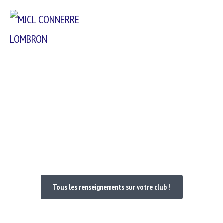
Passer
Menu
au
contenu
Bienvenue dans votre Club
Tous les renseignements sur votre club !