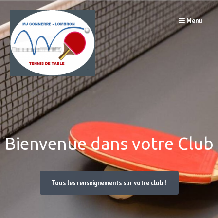
Passer
Menu
au
contenu
Bienvenue dans votre Club
Tous les renseignements sur votre club !