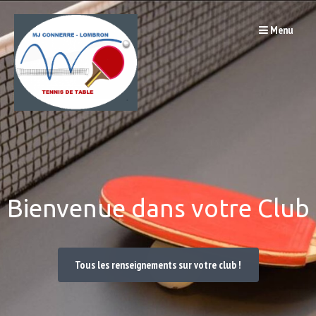
Passer
Menu
au
contenu
Bienvenue dans votre Club
Tous les renseignements sur votre club !