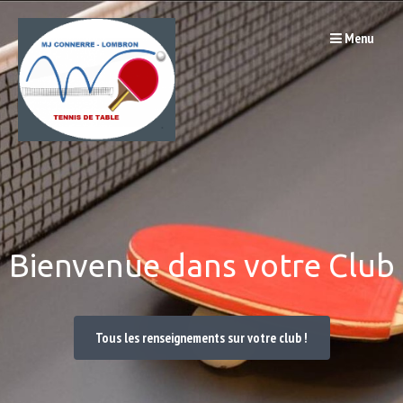
Passer
Menu
au
contenu
Bienvenue dans votre Club
Tous les renseignements sur votre club !