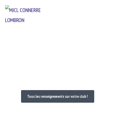
Passer
Menu
au
contenu
Bienvenue dans votre Club
Tous les renseignements sur votre club !