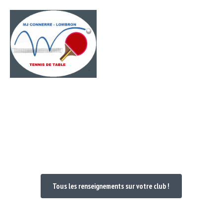
Passer
Menu
au
contenu
Bienvenue dans votre Club
Tous les renseignements sur votre club !