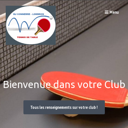
Passer
Menu
au
contenu
Bienvenue dans votre Club
Tous les renseignements sur votre club !