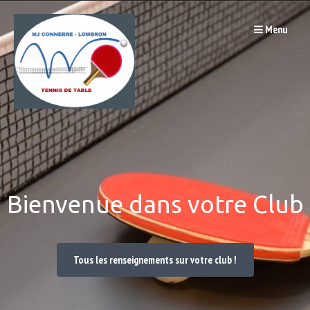
Passer
Menu
au
contenu
Bienvenue dans votre Club
Tous les renseignements sur votre club !