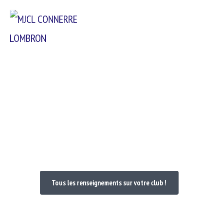
Passer
Menu
au
contenu
Bienvenue dans votre Club
Tous les renseignements sur votre club !