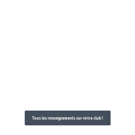
Notre Club
Poules et Doc 24-25
Nos maillo
venue dans votre
Tous les renseignements sur votre club !