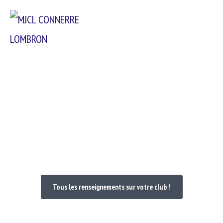
Passer
Menu
au
contenu
Bienvenue dans votre Club
Tous les renseignements sur votre club !