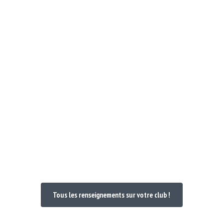
Notre Club
Poules et Doc 24-25
Nos maillo
venue dans votre
Tous les renseignements sur votre club !