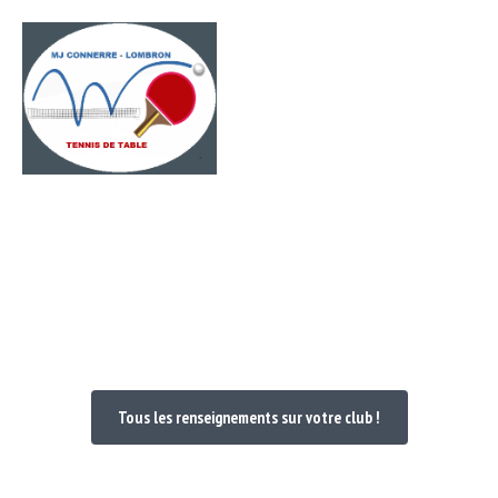
Passer
Menu
au
contenu
Bienvenue dans votre Club
Tous les renseignements sur votre club !