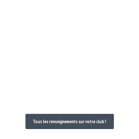
Notre Club
Poules et Doc 24-25
Nos maillo
venue dans votre
Tous les renseignements sur votre club !