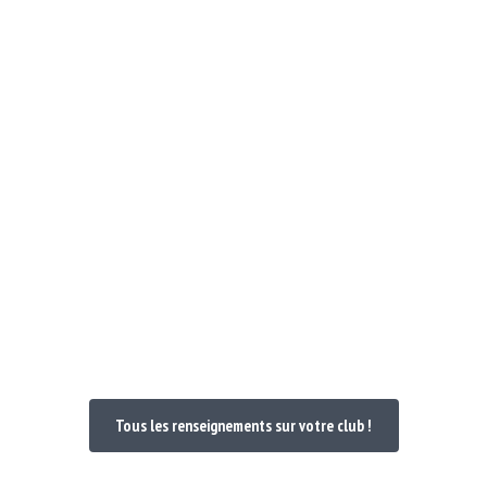
Notre Club
Poules et Doc 24-25
Nos maillo
venue dans votre
Tous les renseignements sur votre club !