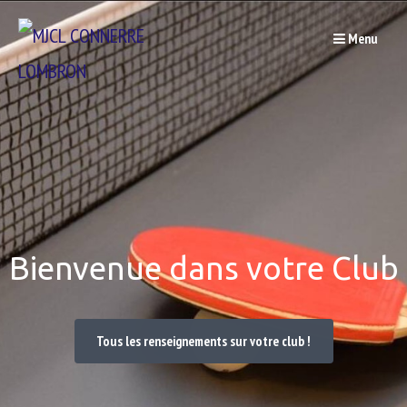
Passer
Menu
au
contenu
Bienvenue dans votre Club
Tous les renseignements sur votre club !