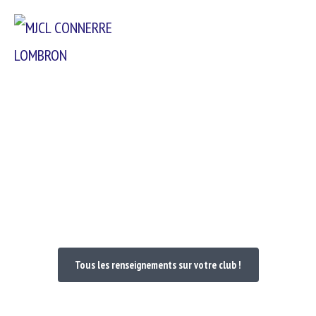
Passer
Menu
au
contenu
Bienvenue dans votre Club
Tous les renseignements sur votre club !