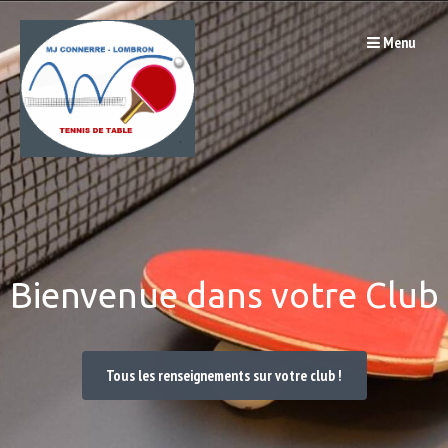
Passer
Menu
au
contenu
Bienvenue dans votre Club
Tous les renseignements sur votre club !