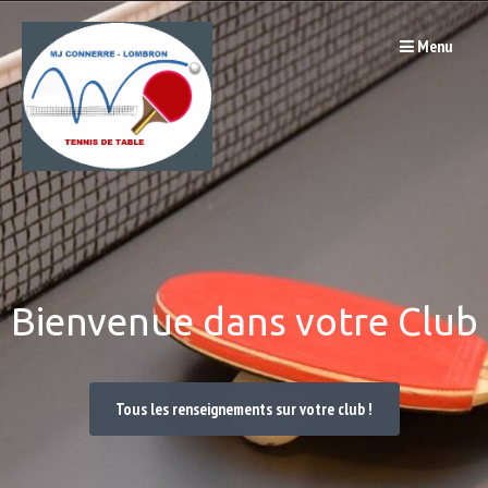
Passer
Menu
au
contenu
Bienvenue dans votre Club
Tous les renseignements sur votre club !