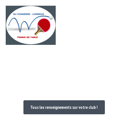
Passer
Menu
au
contenu
Bienvenue dans votre Club
Tous les renseignements sur votre club !