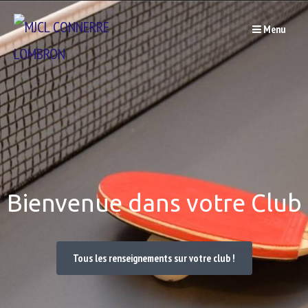
Passer
Menu
au
contenu
Bienvenue dans votre Club
Tous les renseignements sur votre club !