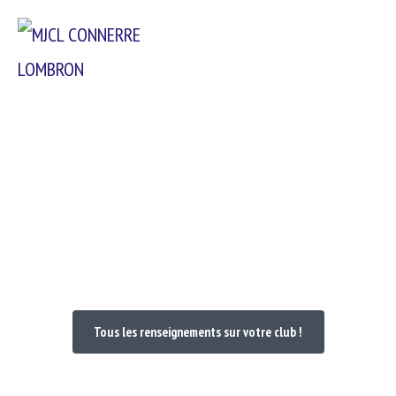
Passer
Menu
au
contenu
Bienvenue dans votre Club
Tous les renseignements sur votre club !