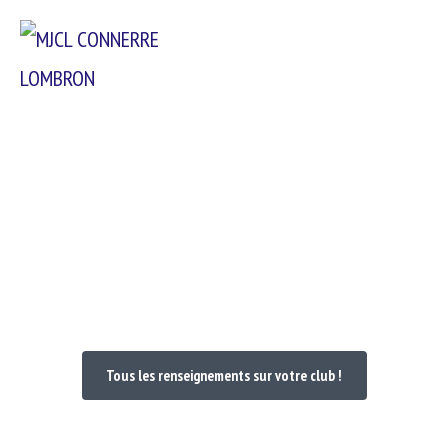
Passer
Menu
au
contenu
Bienvenue dans votre Club
Tous les renseignements sur votre club !