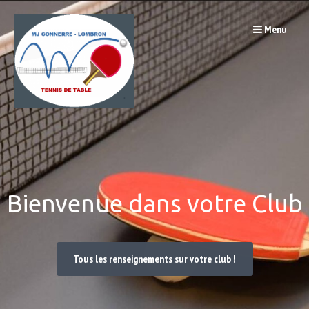
Passer
Menu
au
contenu
Bienvenue dans votre Club
Tous les renseignements sur votre club !