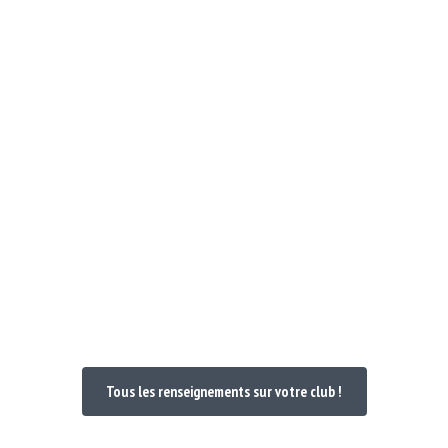
Notre Club
Poules et Doc 24-25
Nos maillo
venue dans votre
Tous les renseignements sur votre club !