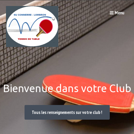
Passer
Menu
au
contenu
Bienvenue dans votre Club
Tous les renseignements sur votre club !