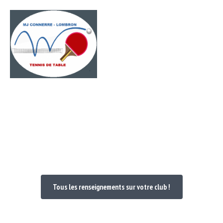
Passer
Menu
au
contenu
Bienvenue dans votre Club
Tous les renseignements sur votre club !