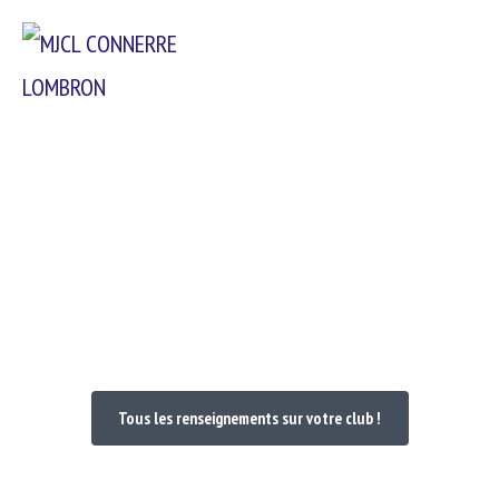
Passer
Menu
au
contenu
Bienvenue dans votre Club
Tous les renseignements sur votre club !