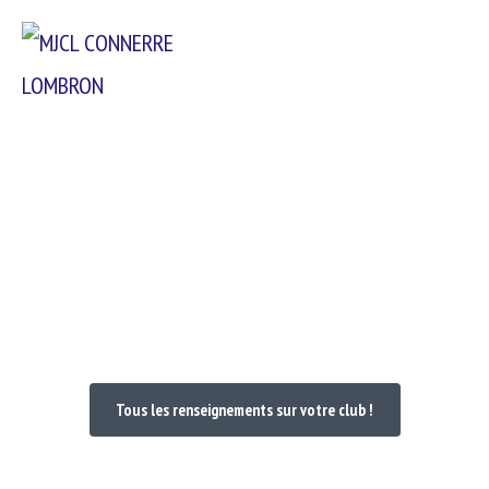
Passer
Menu
au
contenu
Bienvenue dans votre Club
Tous les renseignements sur votre club !