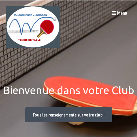
Passer
Menu
au
contenu
Bienvenue dans votre Club
Tous les renseignements sur votre club !