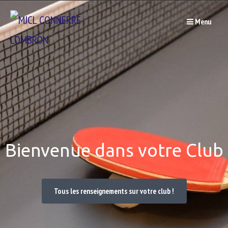
Passer
Menu
au
contenu
Bienvenue dans votre Club
Tous les renseignements sur votre club !