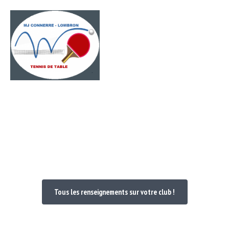
Passer
Menu
au
contenu
Bienvenue dans votre Club
Tous les renseignements sur votre club !