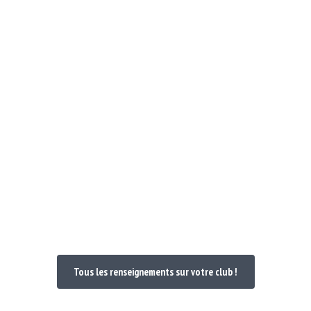
Notre Club
Poules et Doc 24-25
Nos maillo
venue dans votre
Tous les renseignements sur votre club !