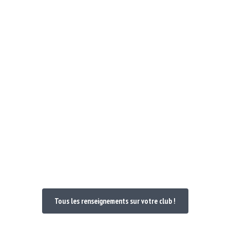
Notre Club
Poules et Doc 24-25
Nos maillo
venue dans votre
Tous les renseignements sur votre club !