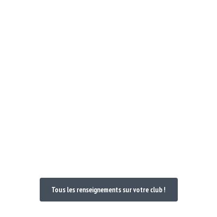
Notre Club
Poules et Doc 24-25
Nos maillo
venue dans votre
Tous les renseignements sur votre club !